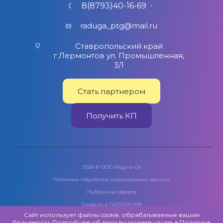
8(8793)40-16-69
raduga_ptg@mail.ru
Ставропольский край
г.Лермонтов ул. Промышленная,
3/1
Стать партнером
Получить КП
2026 © ООО Радуга-СК
Политика обработки персональных данных
Публичная оферта
Создано в
ГИПЕРКУБ®
Сайт использует файлы cookie, обрабатываемые вашим
браузером. Подробнее об этом вы можете узнать в
Политике