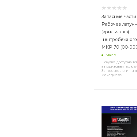
Запасные части 
Рабочее латунн
(крыльчатка)
центробежного
МКР 70 (00-00
Мало
Покупка доступна то
авторизованных кли
Запросите логин и п
менеджера.