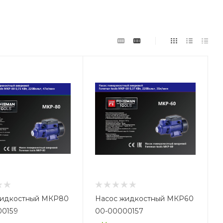
жидкостный МКР80
Насос жидкостный МКР60
00159
00-00000157