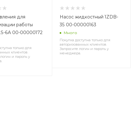
вления для
Насос жидкостный 1ZDB-
изации работы
35 00-00000163
LS-6A 00-00000172
Много
Покупка доступна только для
авторизованных клиентов.
ступна только для
Запросите логин и пароль у
анных клиентов.
менеджера.
логин и пароль у
а.