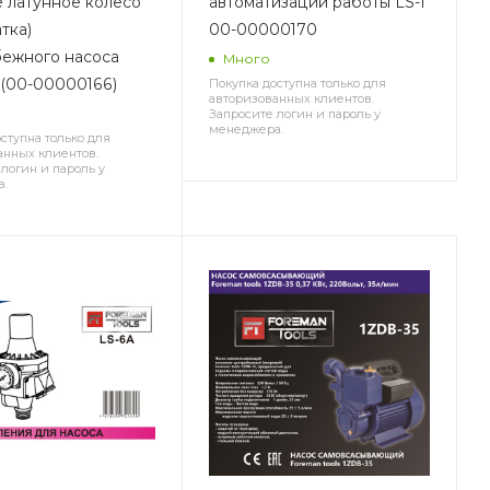
 латунное колесо
автоматизации работы LS-1
тка)
00-00000170
ежного насоса
Много
(00-00000166)
Покупка доступна только для
авторизованных клиентов.
е
Запросите логин и пароль у
менеджера.
ступна только для
анных клиентов.
логин и пароль у
а.