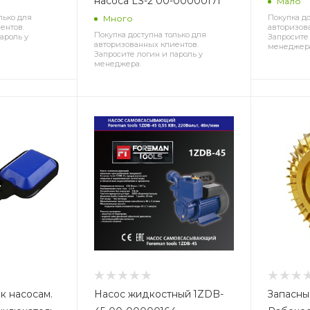
насоса LS-2 00-00000171
Мало
лько для
Покупка до
Много
ентов.
авторизов
Покупка доступна только для
ароль у
Запросите 
авторизованных клиентов.
менеджер
Запросите логин и пароль у
менеджера.
к насосам.
Насос жидкостный 1ZDB-
Запасны