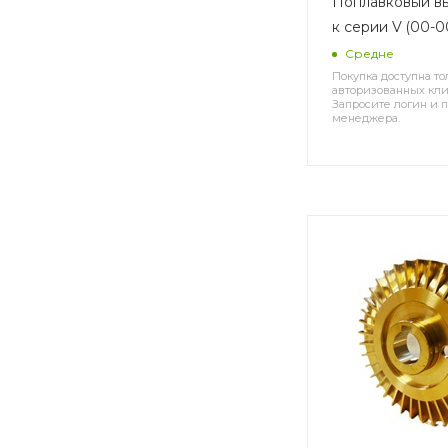
Поплавковый в
к серии V (00-
Средне
Покупка доступна то
авторизованных кли
Запросите логин и п
менеджера.