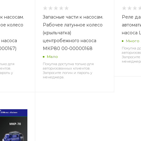
к насосам.
Запасные части к насосам.
Реле да
ое колесо
Рабочее латунное колесо
автомат
(крыльчатка)
насоса 
 насоса
центробежного насоса
Много
000167)
МКР80 00-00000168
Покупка до
авторизов
Мало
Запросите 
менеджер
лько для
Покупка доступна только для
ентов.
авторизованных клиентов.
ароль у
Запросите логин и пароль у
менеджера.