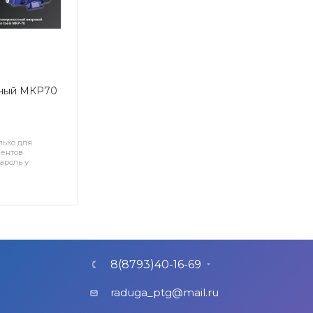
тный МКР70
лько для
ентов.
ароль у
8(8793)40-16-69
raduga_ptg@mail.ru