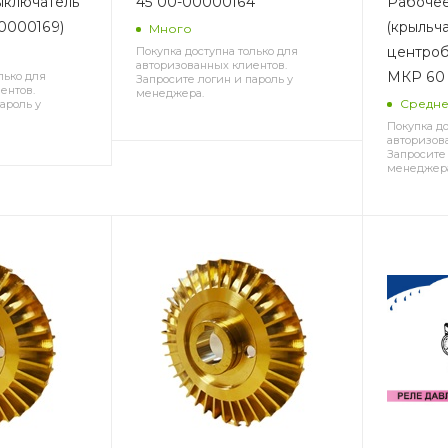
ыключатель
45 00-00000164
Рабочее
00000169)
(крыльча
Много
центроб
Покупка доступна только для
авторизованных клиентов.
МКР 60 
лько для
Запросите логин и пароль у
ентов.
менеджера.
Средн
ароль у
Покупка до
авторизов
Запросите 
менеджер