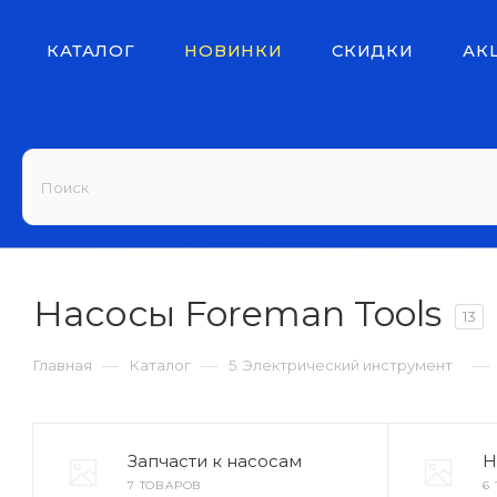
КАТАЛОГ
НОВИНКИ
СКИДКИ
АК
Насосы Foreman Tools
13
—
—
—
Главная
Каталог
5. Электрический инструмент
Запчасти к насосам
Н
7 ТОВАРОВ
6