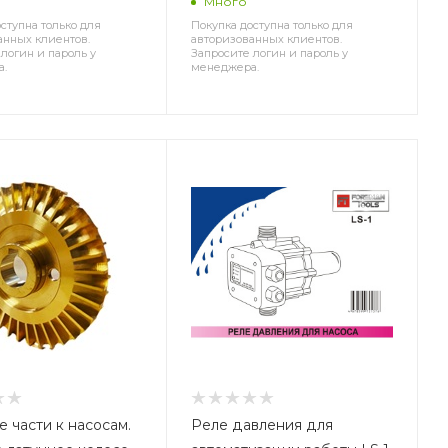
Много
ступна только для
Покупка доступна только для
анных клиентов.
авторизованных клиентов.
логин и пароль у
Запросите логин и пароль у
а.
менеджера.
е части к насосам.
Реле давления для